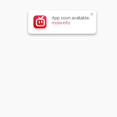
App soon available,
more info
Over ons
Top 10 kinderfilms allertijden
Leerzaam en veilig te bekijken kinderfilmpjes
Zing mee met je favoriete kinderliedjes
Beste en leukste peuter en kleuterfilmpjes