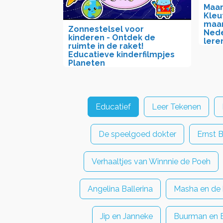
Maan
Kleu
maan
Zonnestelsel voor
Nede
kinderen - Ontdek de
lere
ruimte in de raket!
Educatieve kinderfilmpjes
Planeten
Educatief
Leer Tekenen
De speelgoed dokter
Ernst 
Verhaaltjes van Winnnie de Poeh
Angelina Ballerina
Masha en de 
Jip en Janneke
Buurman en 