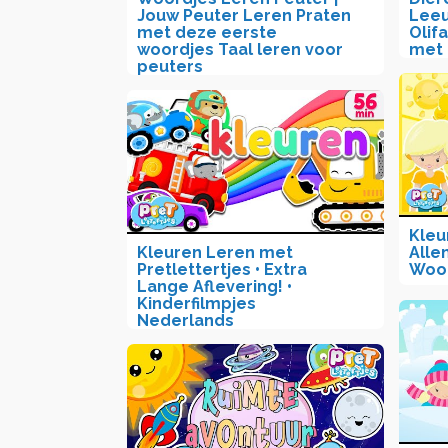
Jouw Peuter Leren Praten
Leeu
met deze eerste
Olifa
woordjes Taal leren voor
met 
peuters
Kleu
Kleuren Leren met
Alle
Pretlettertjes • Extra
Woor
Lange Aflevering! •
Kinderfilmpjes
Nederlands