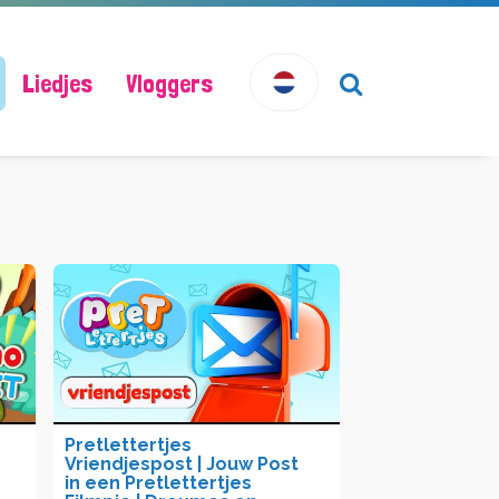
Liedjes
Vloggers
Pretlettertjes
n
Vriendjespost | Jouw Post
in een Pretlettertjes