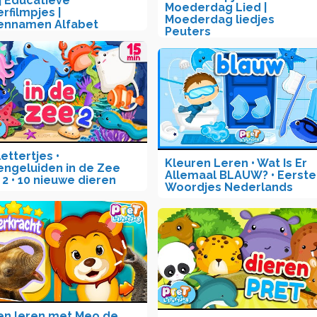
| Educatieve
Moederdag Lied |
erfilmpjes |
Moederdag liedjes
ennamen Alfabet
Peuters
ettertjes •
Kleuren Leren • Wat Is Er
engeluiden in de Zee
Allemaal BLAUW? • Eerste
 2 • 10 nieuwe dieren
Woordjes Nederlands
en leren met Meo de