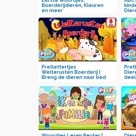
Eerste Woordjes,
ABC 
Boerderijdieren, Kleuren
kind
en meer
Dier
Pretlettertjes
Pretl
Welterusten Boerderij |
Dier
Breng de dieren naar bed
deel
Woordjes Leren Peuter |
Dier