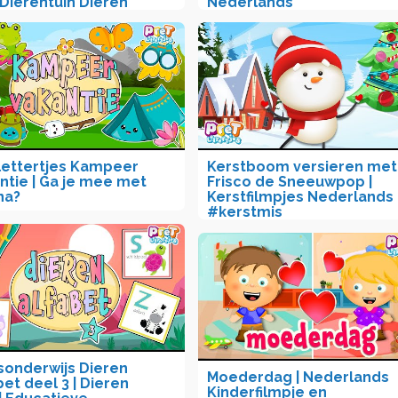
Dierentuin Dieren
Nederlands
lettertjes Kampeer
Kerstboom versieren met
ntie | Ga je mee met
Frisco de Sneeuwpop |
na?
Kerstfilmpjes Nederlands
#kerstmis
sonderwijs Dieren
Moederdag | Nederlands
bet deel 3 | Dieren
Kinderfilmpje en