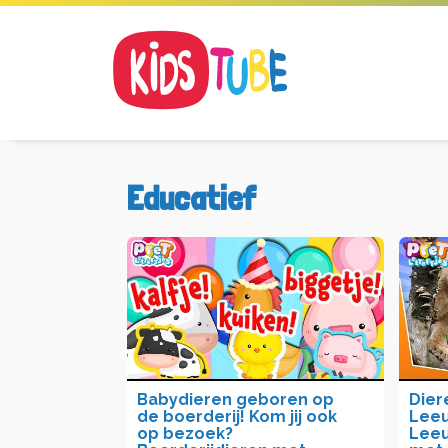
Educatief
Babydieren geboren op
Dier
de boerderij! Kom jij ook
Leeu
op bezoek?
Leeu