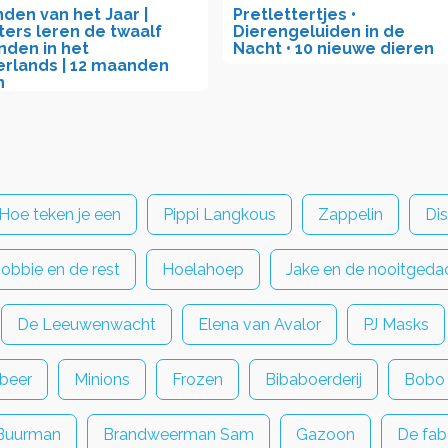
den van het Jaar |
Pretlettertjes •
ters leren de twaalf
Dierengeluiden in de
den in het
Nacht • 10 nieuwe dieren
rlands | 12 maanden
n
Hoe teken je een
Pippi Langkous
Zappelin
Di
Bobbie en de rest
Hoelahoep
Jake en de nooitgedac
De Leeuwenwacht
Elena van Avalor
PJ Masks
beer
Minions
Frozen
Bibaboerderij
Bobo
Buurman
Brandweerman Sam
Gazoon
De fab