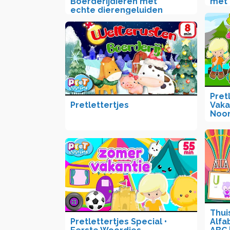
Boerderijdieren met
met 
echte dierengeluiden
Pret
Pretlettertjes
Vaka
Noo
Thui
Pretlettertjes Special •
Alfa