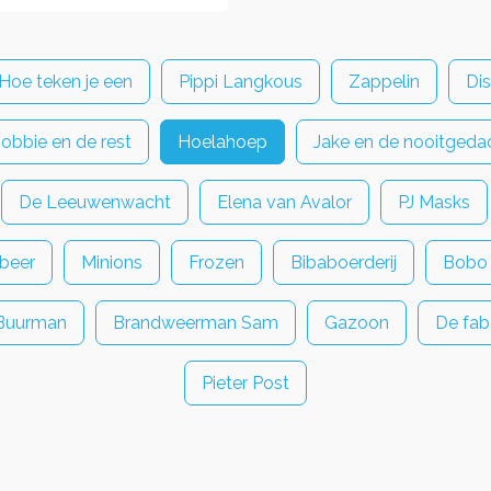
Hoe teken je een
Pippi Langkous
Zappelin
Di
Bobbie en de rest
Hoelahoep
Jake en de nooitgedac
De Leeuwenwacht
Elena van Avalor
PJ Masks
beer
Minions
Frozen
Bibaboerderij
Bobo
Buurman
Brandweerman Sam
Gazoon
De fab
Pieter Post