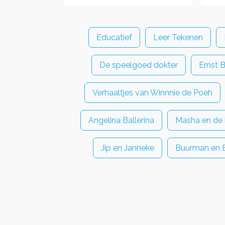
Educatief
Leer Tekenen
De speelgoed dokter
Ernst 
Verhaaltjes van Winnnie de Poeh
Angelina Ballerina
Masha en de 
Jip en Janneke
Buurman en 