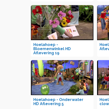
Hoelahoep -
Hoel
Bloemenwinkel HD
Afle
Aflevering 19
Hoelahoep - Onderwater
Hoel
HD Aflevering 5
clow