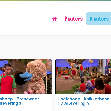
Peuters
Kleuters
ahoep - Brandweer
Hoelahoep - Knikkerbaan
flevering 3
HD Aflevering 9