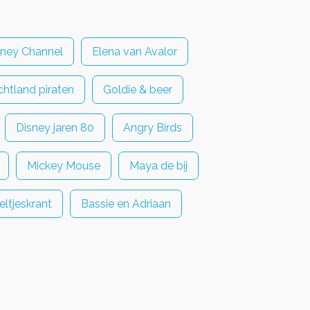
sney Channel
Elena van Avalor
htland piraten
Goldie & beer
Disney jaren 80
Angry Birds
Mickey Mouse
Maya de bij
eltjeskrant
Bassie en Adriaan