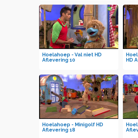
Hoelahoep - Val niet HD
Hoel
Aflevering 10
HD A
Hoelahoep - Minigolf HD
Hoel
Aflevering 18
Afle