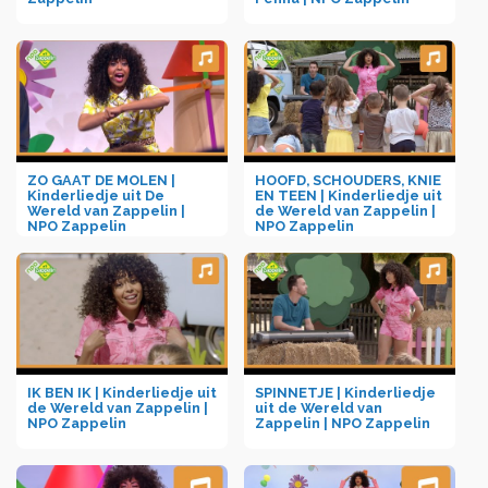
ZO GAAT DE MOLEN |
HOOFD, SCHOUDERS, KNIE
Kinderliedje uit De
EN TEEN | Kinderliedje uit
Wereld van Zappelin |
de Wereld van Zappelin |
NPO Zappelin
NPO Zappelin
IK BEN IK | Kinderliedje uit
SPINNETJE | Kinderliedje
de Wereld van Zappelin |
uit de Wereld van
NPO Zappelin
Zappelin | NPO Zappelin