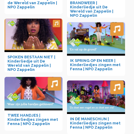
de Wereld van Zappelin |
BRANDWEER |
NPO Zappelin
Kinderliedje uit De
Wereld van Zappelin |
NPO Zappelin
SPOKEN BESTAAN NIET |
IK SPRING OP EN NEER |
Kinderliedje uit De
Kinderliedjes zingen met
Wereld van Zappelin |
Fenna | NPO Zappelin
NPO Zappelin
TWEE HANDJES |
IN DE MANESCHIJN |
Kinderliedjes zingen met
Kinderliedjes zingen met
Fenna | NPO Zappelin
Fenna | NPO Zappelin