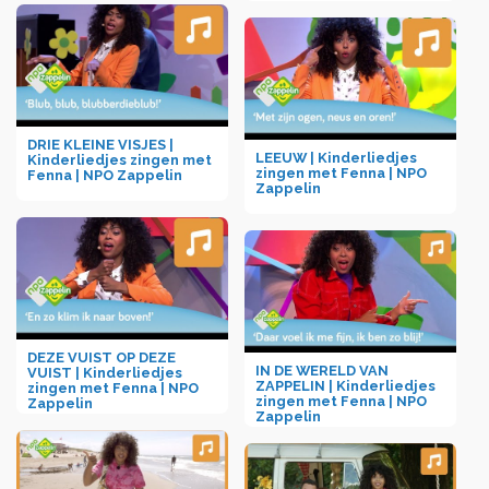
DRIE KLEINE VISJES |
LEEUW | Kinderliedjes
Kinderliedjes zingen met
zingen met Fenna | NPO
Fenna | NPO Zappelin
Zappelin
DEZE VUIST OP DEZE
IN DE WERELD VAN
VUIST | Kinderliedjes
ZAPPELIN | Kinderliedjes
zingen met Fenna | NPO
zingen met Fenna | NPO
Zappelin
Zappelin