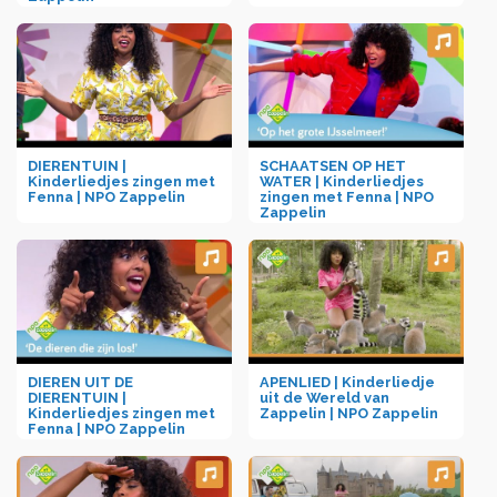
DIERENTUIN |
SCHAATSEN OP HET
Kinderliedjes zingen met
WATER | Kinderliedjes
Fenna | NPO Zappelin
zingen met Fenna | NPO
Zappelin
DIEREN UIT DE
APENLIED | Kinderliedje
DIERENTUIN |
uit de Wereld van
Kinderliedjes zingen met
Zappelin | NPO Zappelin
Fenna | NPO Zappelin