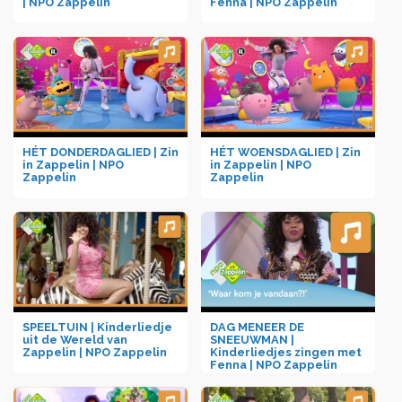
| NPO Zappelin
Fenna | NPO Zappelin
HÉT DONDERDAGLIED | Zin
HÉT WOENSDAGLIED | Zin
in Zappelin | NPO
in Zappelin | NPO
Zappelin
Zappelin
SPEELTUIN | Kinderliedje
DAG MENEER DE
uit de Wereld van
SNEEUWMAN |
Zappelin | NPO Zappelin
Kinderliedjes zingen met
Fenna | NPO Zappelin