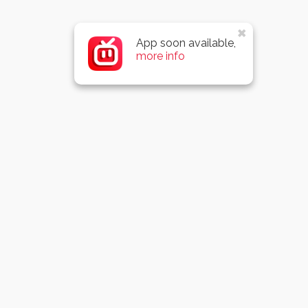
App soon available,
more info