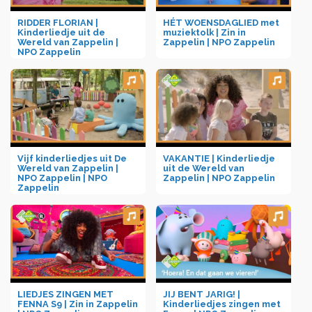
RIDDER FLORIAN |
HÉT WOENSDAGLIED met
Kinderliedje uit de
muziektolk | Zin in
Wereld van Zappelin |
Zappelin | NPO Zappelin
NPO Zappelin
Vijf kinderliedjes uit De
VAKANTIE | Kinderliedje
Wereld van Zappelin |
uit de Wereld van
NPO Zappelin | NPO
Zappelin | NPO Zappelin
Zappelin
LIEDJES ZINGEN MET
JIJ BENT JARIG! |
FENNA S9 | Zin in Zappelin
Kinderliedjes zingen met