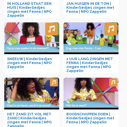
IN HOLLAND STAAT EEN
JAN HUIGEN IN DE TON |
HUIS | Kinderliedjes
Kinderliedjes zingen met
zingen met Fenna | NPO
Fenna | NPO Zappelin
Zappelin
SNEEUW | Kinderliedjes
1 UUR LANG ZINGEN MET
zingen met Fenna | NPO
FENNA | Kinderliedjes
Zappelin
zingen met Fenna | NPO
Zappelin
HET ZAND ZIT VOL MET
BOODSCHAPPEN DOEN |
ZAND | Kinderliedjes
Kinderliedjes zingen met
zingen met Fenna | NPO
Fenna | NPO Zappelin
Zappelin