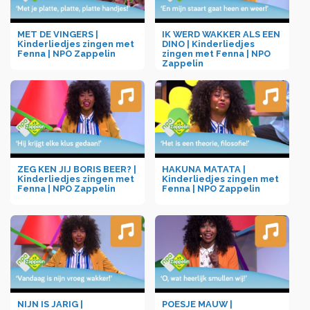
MET DE VINGERS |
IK WERD WAKKER ALS EEN
Kinderliedjes zingen met
DINO | Kinderliedjes
Fenna | NPO Zappelin
zingen met Fenna | NPO
Zappelin
ZEG KEN JIJ BORIS BEER? |
HAKUNA MATATA |
Kinderliedjes zingen met
Kinderliedjes zingen met
Fenna | NPO Zappelin
Fenna | NPO Zappelin
NIJN IS JARIG |
POESJE MAUW |