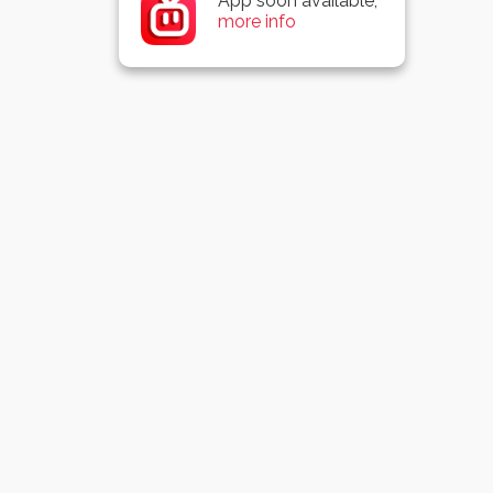
App soon available,
more info
Over ons
Top 10 kinderfilms allertijden
Leerzaam en veilig te bekijken kinderfilmpjes
Zing mee met je favoriete kinderliedjes
Beste en leukste peuter en kleuterfilmpjes
Voor ouders
Speelgoed, Uitjes en activiteiten