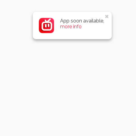
App soon available,
more info
Over ons
Top 10 kinderfilms allertijden
Leerzaam en veilig te bekijken kinderfilmpjes
Zing mee met je favoriete kinderliedjes
Beste en leukste peuter en kleuterfilmpjes