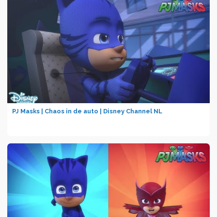
PJ Masks | Chaos in de auto | Disney Channel NL